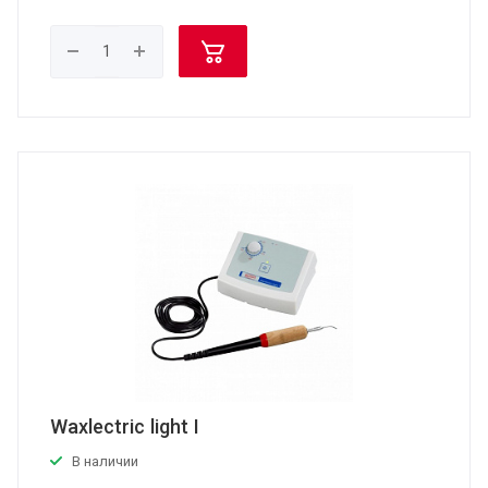
Waxlectric light I
В наличии