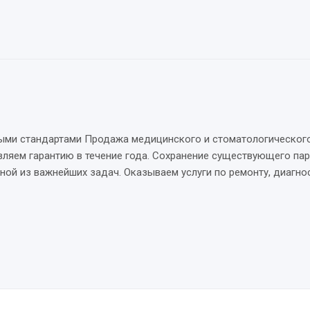
ыми стандартами Продажа медицинского и стоматологическог
ляем гарантию в течение года. Сохранение существующего пар
ой из важнейших задач. Оказываем услуги по ремонту, диагнос
Стоматологический материал
Зуботехнический материал
116 товаров
376 товаров