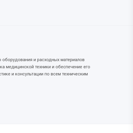
о оборудования и расходных материалов
ка медицинской техники и обеспечение его
тике и консультации по всем техническим
CAD/CAM
Оборудование и инструменты
92 товаров
5 товаров