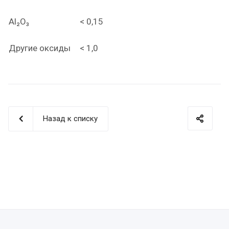
Al₂O₃
< 0,15
Другие оксиды
< 1,0
Назад к списку