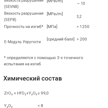
Вязкость разрушения
[MPa√m]
∼ 10
(SEVNB)
Вязкость разрушения
[MPa√m]
3,2
(SEPB)
Прочность на изгиб*
[МПа]
> 1250
[средний балл]
> 200
E-Модуль Упругости
* определяется с помощью 3-х точечного
испытания на изгиб
Химический состав
ZrO₂ + HfO₂+Y₂O₃
≥ 99,0
Y₂O₃
< 8