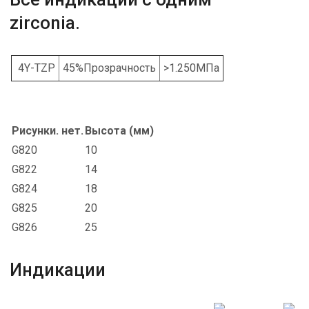
zirconia.
4Y-TZP
45%Прозрачность
>1.250МПа
Рисунки. нет.
Высота (мм)
G820
10
G822
14
G824
18
G825
20
G826
25
Индикации