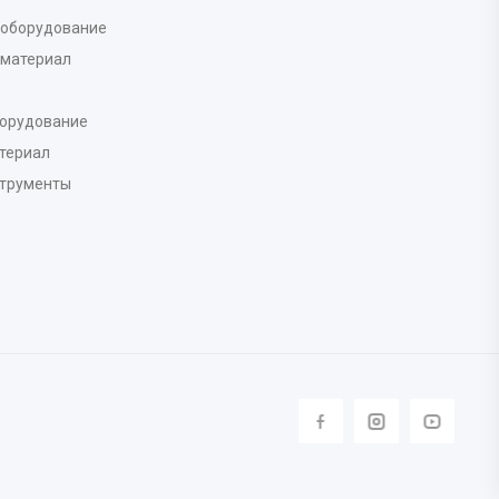
 оборудование
 материал
борудование
териал
струменты