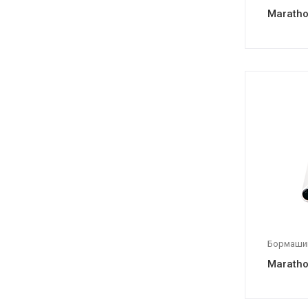
Marathon
Бормаши
Maratho